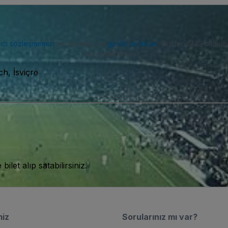
nıcı sözleşmemizi
kabul etmiş ve
gizlilik politikası
. Bizden SMS bildiriml
vazgeçebilirsiniz.
h, İsviçre
let alıp satabilirsiniz.
miz
Sorularınız mı var?