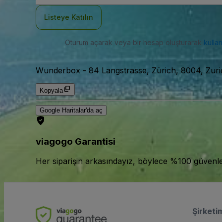
Adresi
Listeye Katılın
Oturum açarak veya bir hesap oluşturarak
kulla
Wunderbox
-
84 Langstrasse, Zürich, 8004, Zuric
Kopyala
Google Haritalar'da aç
viagogo Garantisi
Her siparişin arkasındayız, böylece %100 güvenle bi
Şirketi