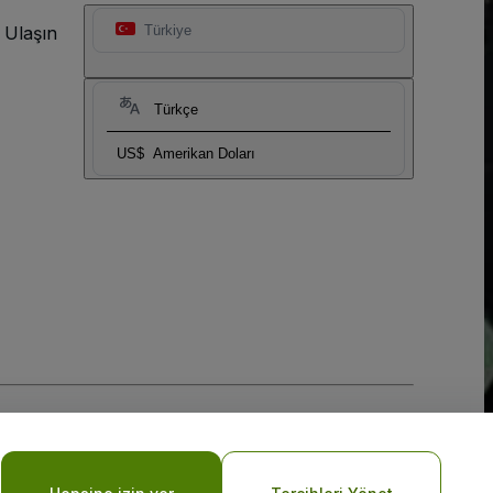
 Ulaşın
Türkiye
Türkçe
US$
Amerikan Doları