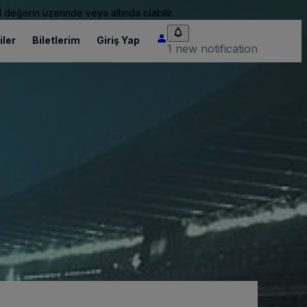
 değerin üzerinde veya altında olabilir.
iler
Biletlerim
Giriş Yap
1 new notification