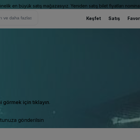
elik en büyük satış mağazasıyız. Yeniden satış bilet fiyatları nominal
Keşfet
Satış
Favor
ni görmek için tıklayın.
tunuza gönderilsin