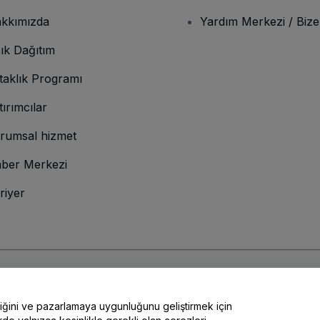
kkımızda
Yardım Merkezi / Bize
ık Dağıtım
taklık Programı
tırımcılar
rumsal hizmet
ber Merkezi
riyer
lamına gelir
ve
Gizlilik Politikası
ve
Çerez Politikası
ve
Mobil Gizlilik Politikası
liğini ve pazarlamaya uygunluğunu geliştirmek için