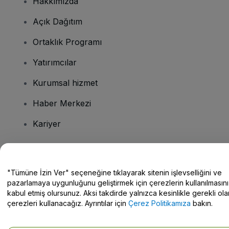
Hakkımızda
Açık Dağıtım
Ortaklık Programı
Yatırımcılar
Kurumsal hizmet
Haber Merkezi
Kariyer
Sorularınız mı var?
"Tümüne İzin Ver" seçeneğine tıklayarak sitenin işlevselliğini ve
pazarlamaya uygunluğunu geliştirmek için çerezlerin kullanılmasını
Yardım Merkezi / Bize Ulaşın
kabul etmiş olursunuz. Aksi takdirde yalnızca kesinlikle gerekli ola
çerezleri kullanacağız. Ayrıntılar için
Çerez Politikamıza
bakın.