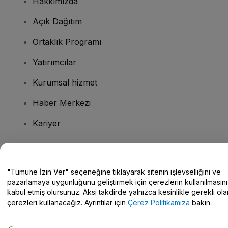
Hakkımızda
Açık Dağıtım
Ortaklık Programı
Yatırımcılar
Kurumsal hizmet
Haber Merkezi
Kariyer
Sorularınız mı var?
"Tümüne İzin Ver" seçeneğine tıklayarak sitenin işlevselliğini ve
pazarlamaya uygunluğunu geliştirmek için çerezlerin kullanılmasını
Yardım Merkezi / Bize Ulaşın
kabul etmiş olursunuz. Aksi takdirde yalnızca kesinlikle gerekli ola
çerezleri kullanacağız. Ayrıntılar için
Çerez Politikamıza
bakın.