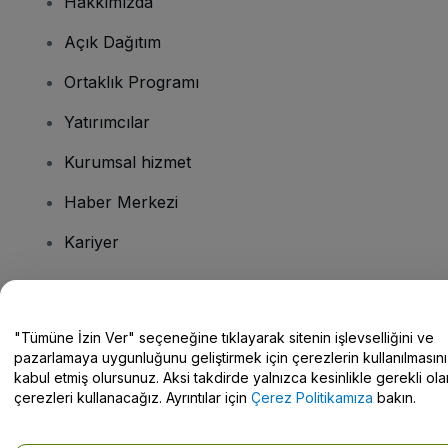
Hakkımızda
Açık Dağıtım
Ortaklık Programı
Yatırımcılar
Kurumsal hizmet
Haber Merkezi
Kariyer
Sorularınız mı var?
"Tümüne İzin Ver" seçeneğine tıklayarak sitenin işlevselliğini ve
pazarlamaya uygunluğunu geliştirmek için çerezlerin kullanılmasını
Yardım Merkezi / Bize Ulaşın
kabul etmiş olursunuz. Aksi takdirde yalnızca kesinlikle gerekli ola
çerezleri kullanacağız. Ayrıntılar için
Çerez Politikamıza
bakın.