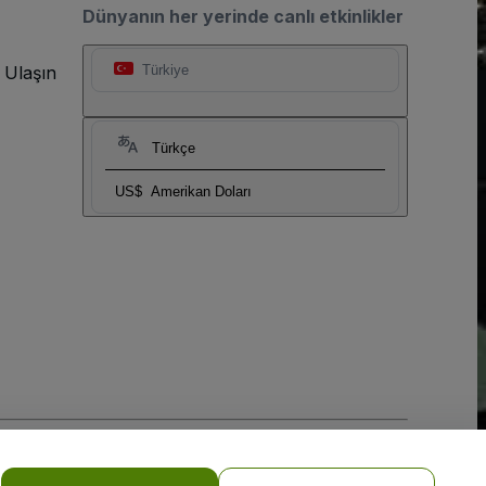
Dünyanın her yerinde canlı etkinlikler
 Ulaşın
Türkiye
Türkçe
US$
Amerikan Doları