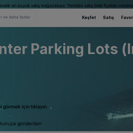
elik en büyük satış mağazasıyız. Yeniden satış bilet fiyatları nominal
Keşfet
Satış
Favor
ter Parking Lots (
ni görmek için tıklayın.
tunuza gönderilsin