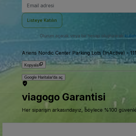
E-
posta
Adresi
Listeye Katılın
Oturum açarak veya bir hesap oluşturarak
kulla
Ariens Nordic Center Parking Lots (InActive)
-
11
Kopyala
Google Haritalar'da aç
viagogo Garantisi
Her siparişin arkasındayız, böylece %100 güvenle bi