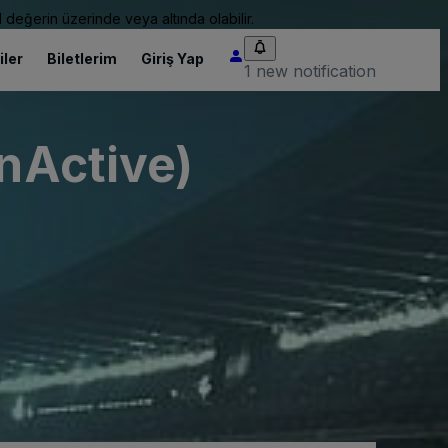
 değerin üzerinde veya altında olabilir.
iler
Biletlerim
Giriş Yap
1 new notification
InActive)