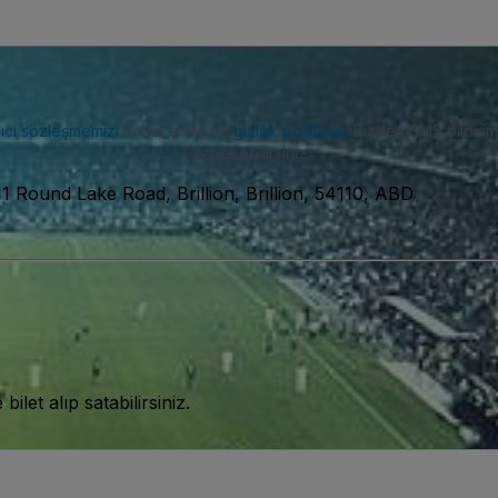
nıcı sözleşmemizi
kabul etmiş ve
gizlilik politikası
. Bizden SMS bildiriml
vazgeçebilirsiniz.
11 Round Lake Road, Brillion, Brillion, 54110, ABD
let alıp satabilirsiniz.