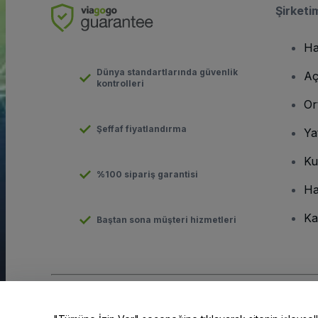
Şirketi
Ha
Dünya standartlarında güvenlik
Aç
kontrolleri
Or
Şeffaf fiyatlandırma
Ya
Ku
%100 sipariş garantisi
Ha
Ka
Baştan sona müşteri hizmetleri
Telif hakkı © viagogo GmbH 2026
Şirket Bilgileri