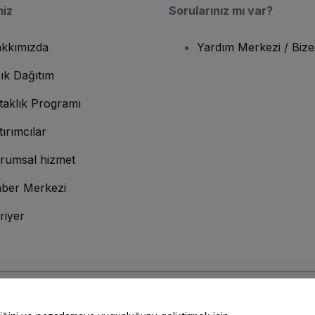
miz
Sorularınız mı var?
kkımızda
Yardım Merkezi / Bize
ık Dağıtım
taklık Programı
tırımcılar
rumsal hizmet
ber Merkezi
riyer