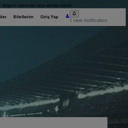
 değerin üzerinde veya altında olabilir.
iler
Biletlerim
Giriş Yap
1 new notification