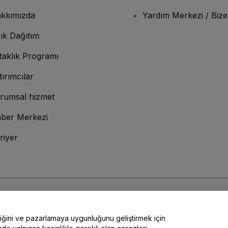
kkımızda
Yardım Merkezi / Bize
ık Dağıtım
taklık Programı
tırımcılar
rumsal hizmet
ber Merkezi
riyer
lamına gelir
ve
Gizlilik Politikası
ve
Çerez Politikası
ve
Mobil Gizlilik Politikası
liğini ve pazarlamaya uygunluğunu geliştirmek için