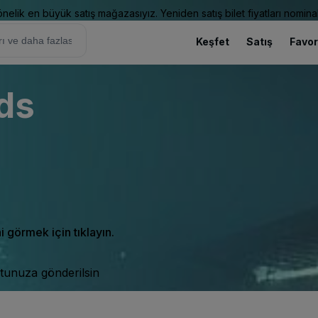
elik en büyük satış mağazasıyız. Yeniden satış bilet fiyatları nominal
Keşfet
Satış
Favor
ds
ni görmek için tıklayın.
tunuza gönderilsin