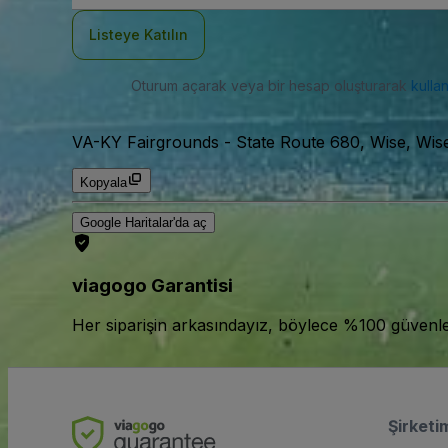
Adresi
Listeye Katılın
Oturum açarak veya bir hesap oluşturarak
kulla
VA-KY Fairgrounds
-
State Route 680, Wise, Wi
Kopyala
Google Haritalar'da aç
viagogo Garantisi
Her siparişin arkasındayız, böylece %100 güvenle bi
Şirketi