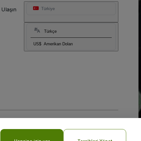
 Ulaşın
Türkiye
Türkçe
US$
Amerikan Doları