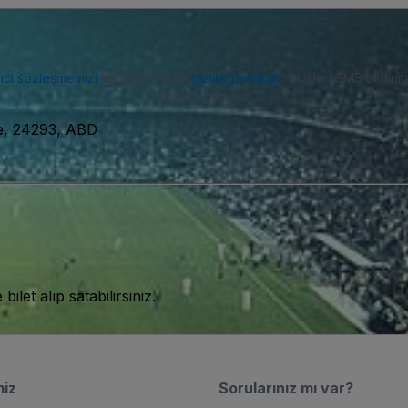
nıcı sözleşmemizi
kabul etmiş ve
gizlilik politikası
. Bizden SMS bildiriml
vazgeçebilirsiniz.
se, 24293, ABD
let alıp satabilirsiniz.
miz
Sorularınız mı var?