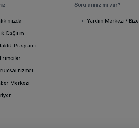
miz
Sorularınız mı var?
kkımızda
Yardım Merkezi / Bize
ık Dağıtım
taklık Programı
tırımcılar
rumsal hizmet
ber Merkezi
riyer