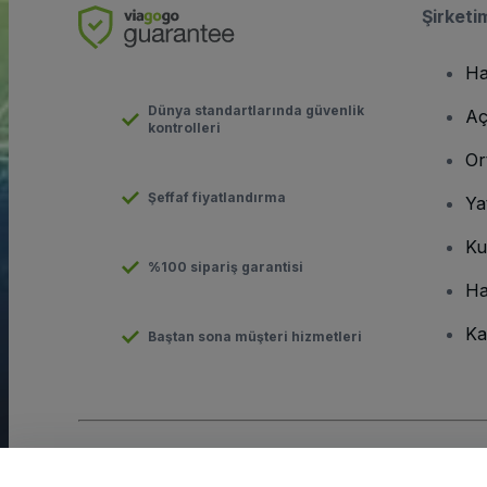
Şirketi
Ha
Dünya standartlarında güvenlik
Aç
kontrolleri
Or
Şeffaf fiyatlandırma
Ya
Ku
%100 sipariş garantisi
Ha
Ka
Baştan sona müşteri hizmetleri
Telif hakkı © viagogo GmbH 2026
Şirket Bilgileri