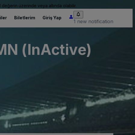
 değerin üzerinde veya altında olabilir.
iler
Biletlerim
Giriş Yap
1 new notification
MN (InActive)