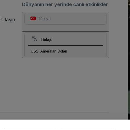
Dünyanın her yerinde canlı etkinlikler
 Ulaşın
Türkiye
Türkçe
US$
Amerikan Doları