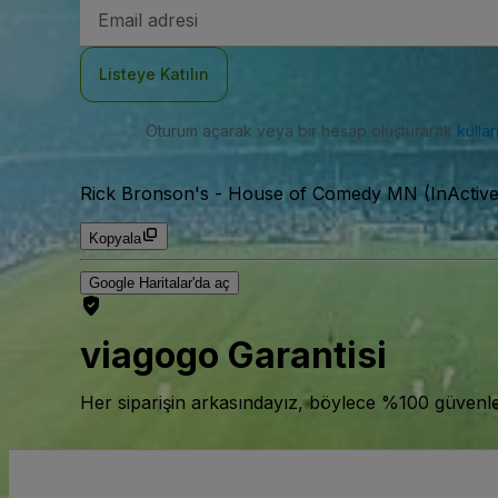
E-
posta
Adresi
Listeye Katılın
Oturum açarak veya bir hesap oluşturarak
kulla
Rick Bronson's - House of Comedy MN (InActive
Kopyala
Google Haritalar'da aç
viagogo Garantisi
Her siparişin arkasındayız, böylece %100 güvenle bi