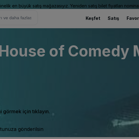
elik en büyük satış mağazasıyız. Yeniden satış bilet fiyatları nominal
Keşfet
Satış
Favor
 House of Comedy 
ni görmek için tıklayın.
tunuza gönderilsin