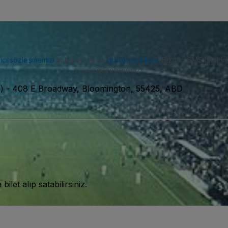
nıcı sözleşmemizi
kabul etmiş ve
gizlilik politikası
. Bizden SMS bildiriml
vazgeçebilirsiniz.
)
-
408 E Broadway, Bloomington, 55425, ABD
let alıp satabilirsiniz.