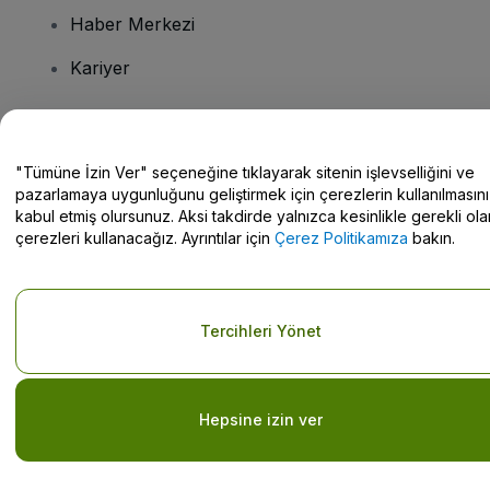
Haber Merkezi
Kariyer
Sorularınız mı var?
"Tümüne İzin Ver" seçeneğine tıklayarak sitenin işlevselliğini ve
pazarlamaya uygunluğunu geliştirmek için çerezlerin kullanılmasını
Yardım Merkezi / Bize Ulaşın
kabul etmiş olursunuz. Aksi takdirde yalnızca kesinlikle gerekli ola
çerezleri kullanacağız. Ayrıntılar için
Çerez Politikamıza
bakın.
Telif hakkı © viagogo GmbH 2026
Şirket Bilgileri
Tercihleri Yönet
Bu web sitesinin kullanımı,
Şartlar ve Koşulların kabul edildiği
anlamına gelir
ve
Gizlilik Politikası
ve
Çerez Politikası
ve
Mobil
Gizlilik Politikası
Kişisel Bilgilerimi Paylaşma/Gizlilik Seçimleriniz
Hepsine izin ver