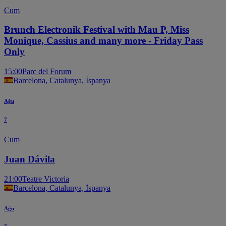
Cum
Brunch Electronik Festival with Mau P, Miss
Monique, Cassius and many more - Friday Pass
Only
15:00
Parc del Forum
Barcelona, Catalunya, İspanya
Ağu
7
Cum
Juan Dávila
21:00
Teatre Victoria
Barcelona, Catalunya, İspanya
Ağu