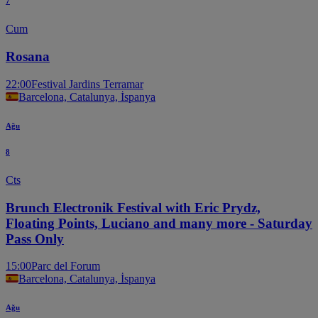
7
Cum
Rosana
22:00
Festival Jardins Terramar
Barcelona, Catalunya, İspanya
Ağu
8
Cts
Brunch Electronik Festival with Eric Prydz,
Floating Points, Luciano and many more - Saturday
Pass Only
15:00
Parc del Forum
Barcelona, Catalunya, İspanya
Ağu