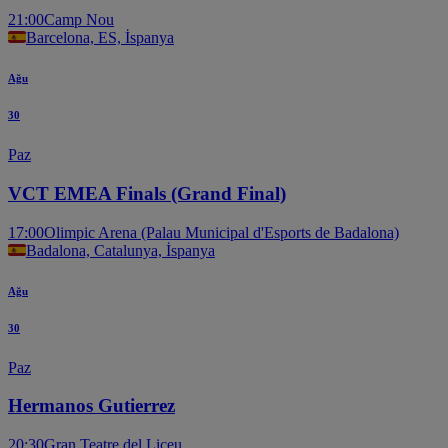
21:00
Camp Nou
Barcelona, ES, İspanya
Ağu
30
Paz
VCT EMEA Finals (Grand Final)
17:00
Olimpic Arena (Palau Municipal d'Esports de Badalona)
Badalona, Catalunya, İspanya
Ağu
30
Paz
Hermanos Gutierrez
20:30
Gran Teatre del Liceu