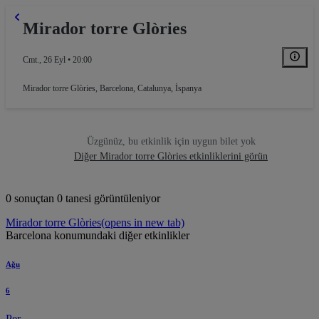
Mirador torre Glòries
Cmt., 26 Eyl • 20:00
Mirador torre Glòries
,
Barcelona, Catalunya, İspanya
Üzgünüz, bu etkinlik için uygun bilet yok
Diğer Mirador torre Glòries etkinliklerini görün
0 sonuçtan 0 tanesi görüntüleniyor
Mirador torre Glòries
(opens in new tab)
Barcelona konumundaki diğer etkinlikler
Ağu
6
Per