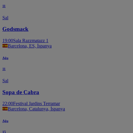
11
Sal
Godsmack
19:00
Sala Razzmatazz 1
Barcelona, ES, İspanya
Ağu
11
Sal
Sopa de Cabra
22:00
Festival Jardins Terramar
Barcelona, Catalunya, İspanya
Ağu
15