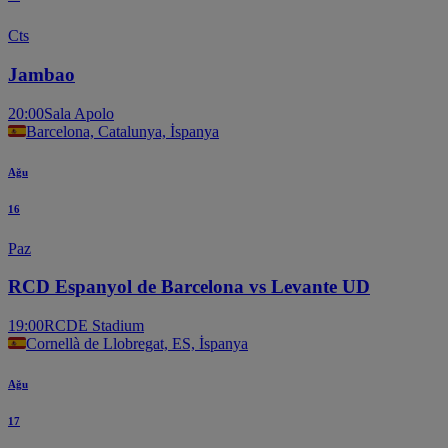
Cts
Jambao
20:00
Sala Apolo
Barcelona, Catalunya, İspanya
Ağu
16
Paz
RCD Espanyol de Barcelona vs Levante UD
19:00
RCDE Stadium
Cornellà de Llobregat, ES, İspanya
Ağu
17