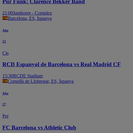
Pur Funk: Clarence Bekker Band
21:00
Jamboree - Complex
Barcelona, ES, İspanya
Ağu
22
Cts
RCD Espanyol de Barcelona vs Real Madrid CF
15:30
RCDE Stadium
Cornellà de Llobregat, ES, İspanya
Ağu
27
Per
FC Barcelona vs Athletic Club