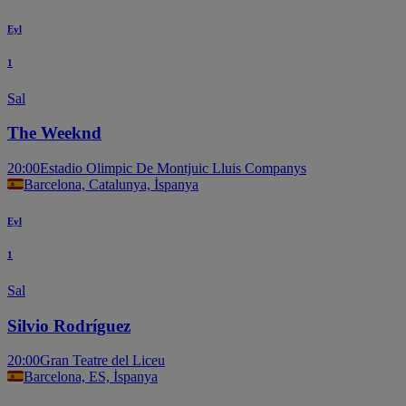
Eyl
1
Sal
The Weeknd
20:00
Estadio Olimpic De Montjuic Lluis Companys
Barcelona, Catalunya, İspanya
Eyl
1
Sal
Silvio Rodríguez
20:00
Gran Teatre del Liceu
Barcelona, ES, İspanya