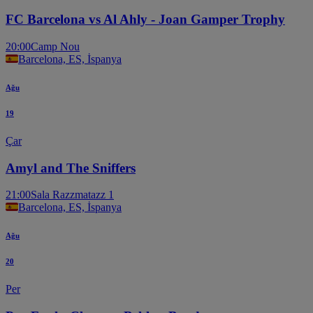
FC Barcelona vs Al Ahly - Joan Gamper Trophy
20:00
Camp Nou
Barcelona, ES, İspanya
Ağu
19
Çar
Amyl and The Sniffers
21:00
Sala Razzmatazz 1
Barcelona, ES, İspanya
Ağu
20
Per