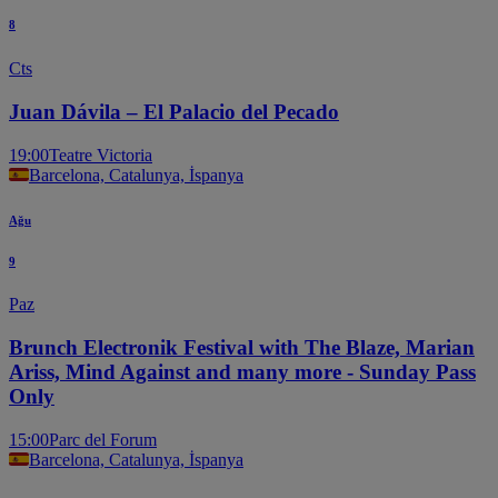
8
Cts
Juan Dávila – El Palacio del Pecado
19:00
Teatre Victoria
Barcelona, Catalunya, İspanya
Ağu
9
Paz
Brunch Electronik Festival with The Blaze, Marian
Ariss, Mind Against and many more - Sunday Pass
Only
15:00
Parc del Forum
Barcelona, Catalunya, İspanya