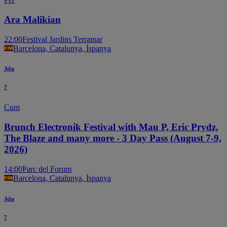
Ara Malikian
22:00
Festival Jardins Terramar
Barcelona, Catalunya, İspanya
Ağu
7
Cum
Brunch Electronik Festival with Mau P, Eric Prydz,
The Blaze and many more - 3 Day Pass (August 7-9,
2026)
14:00
Parc del Forum
Barcelona, Catalunya, İspanya
Ağu
7