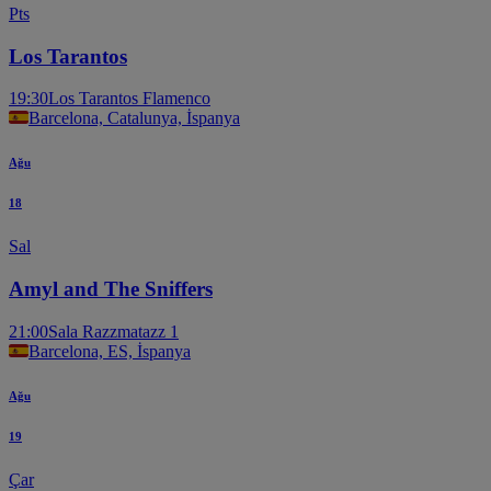
Pts
Los Tarantos
19:30
Los Tarantos Flamenco
Barcelona, Catalunya, İspanya
Ağu
18
Sal
Amyl and The Sniffers
21:00
Sala Razzmatazz 1
Barcelona, ES, İspanya
Ağu
19
Çar