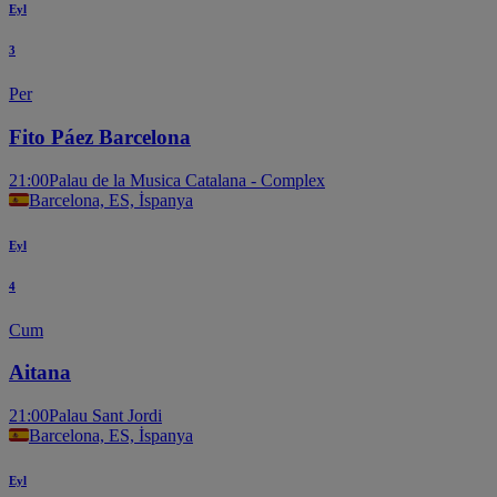
Eyl
3
Per
Fito Páez Barcelona
21:00
Palau de la Musica Catalana - Complex
Barcelona, ES, İspanya
Eyl
4
Cum
Aitana
21:00
Palau Sant Jordi
Barcelona, ES, İspanya
Eyl