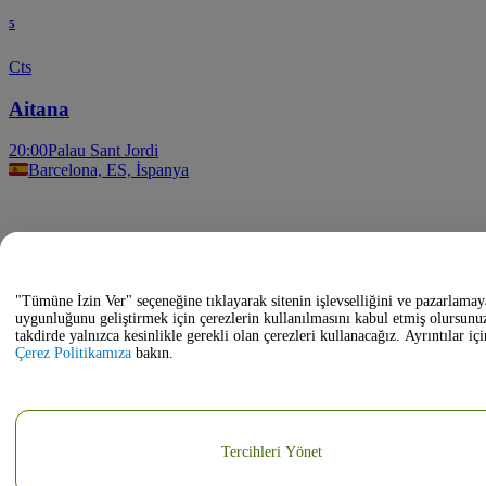
5
Cts
Aitana
20:00
Palau Sant Jordi
Barcelona, ES, İspanya
"Tümüne İzin Ver" seçeneğine tıklayarak sitenin işlevselliğini ve pazarlamay
uygunluğunu geliştirmek için çerezlerin kullanılmasını kabul etmiş olursunu
takdirde yalnızca kesinlikle gerekli olan çerezleri kullanacağız. Ayrıntılar içi
Çerez Politikamıza
bakın.
Tercihleri Yönet