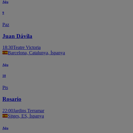
Ağu
9
Paz
Juan Dávila
18:30
Teatre Victoria
Barcelona, Catalunya, İspanya
Ağu
10
Pts
Rosario
22:00
Jardins Terramar
Sitges, ES, İspanya
Ağu