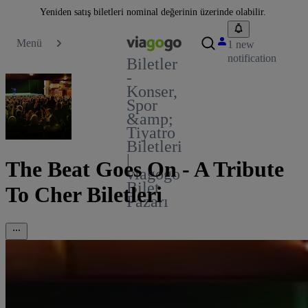
Yeniden satış biletleri nominal değerinin üzerinde olabilir.
Menü
1 new
notification
Biletler
-
Konser,
Spor
&amp;
Tiyatro
Biletleri
|
The Beat Goes On - A Tribute
viagogo
Bilet
To Cher Biletleri
Pazarı