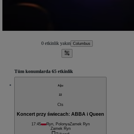
0 etkinlik
yakın
Columbus
Tüm konumlarda 65 etkinlik
Ağu
22
Cts
Koncert przy świecach: ABBA i Queen
17:45
Ryn, Polonya
Zamek Ryn
Zamek Ryn