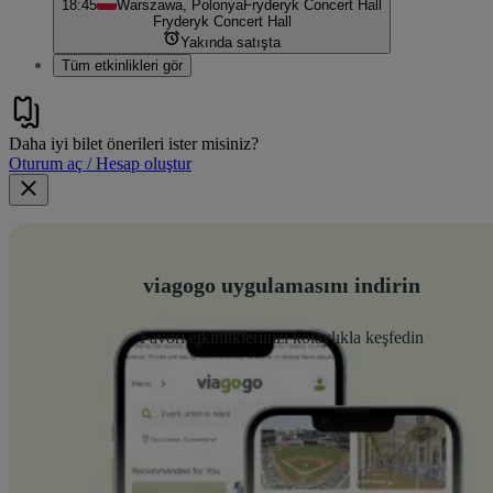
18:45
Warszawa, Polonya
Fryderyk Concert Hall
Fryderyk Concert Hall
Yakında satışta
Tüm etkinlikleri gör
Daha iyi bilet önerileri ister misiniz?
Oturum aç / Hesap oluştur
viagogo uygulamasını indirin
Favori etkinliklerinizi kolaylıkla keşfedin