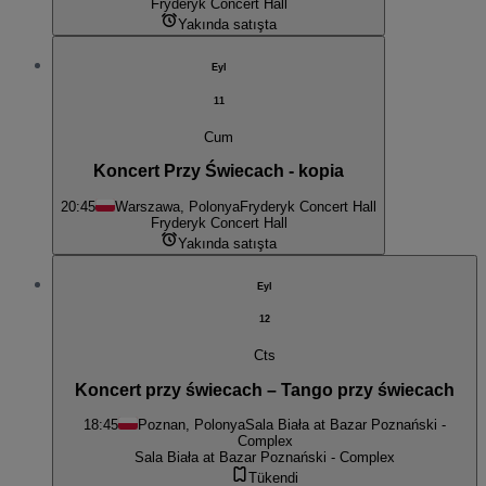
Fryderyk Concert Hall
Yakında satışta
Eyl
11
Cum
Koncert Przy Świecach - kopia
20:45
Warszawa, Polonya
Fryderyk Concert Hall
Fryderyk Concert Hall
Yakında satışta
Eyl
12
Cts
Koncert przy świecach – Tango przy świecach
18:45
Poznan, Polonya
Sala Biała at Bazar Poznański -
Complex
Sala Biała at Bazar Poznański - Complex
Tükendi