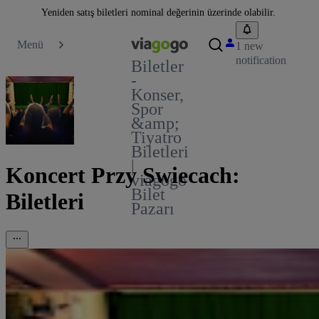
Yeniden satış biletleri nominal değerinin üzerinde olabilir.
Menü
1 new
notification
Biletler
-
Konser,
Spor
&amp;
Tiyatro
Biletleri
|
Koncert Przy Swiecach:
viagogo
Bilet
Biletleri
Pazarı