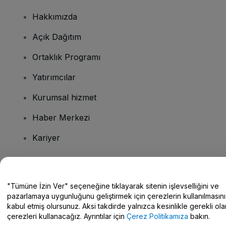
Hakkımızda
Açık Dağıtım
Ortaklık Programı
Yatırımcılar
Kurumsal hizmet
Haber Merkezi
Kariyer
Sorularınız mı var?
"Tümüne İzin Ver" seçeneğine tıklayarak sitenin işlevselliğini ve
pazarlamaya uygunluğunu geliştirmek için çerezlerin kullanılmasını
Yardım Merkezi / Bize Ulaşın
kabul etmiş olursunuz. Aksi takdirde yalnızca kesinlikle gerekli ola
çerezleri kullanacağız. Ayrıntılar için
Çerez Politikamıza
bakın.