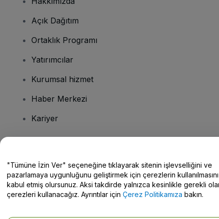
Hakkımızda
Açık Dağıtım
Ortaklık Programı
Yatırımcılar
Kurumsal hizmet
Haber Merkezi
Kariyer
Sorularınız mı var?
"Tümüne İzin Ver" seçeneğine tıklayarak sitenin işlevselliğini ve
pazarlamaya uygunluğunu geliştirmek için çerezlerin kullanılmasını
Yardım Merkezi / Bize Ulaşın
kabul etmiş olursunuz. Aksi takdirde yalnızca kesinlikle gerekli ola
çerezleri kullanacağız. Ayrıntılar için
Çerez Politikamıza
bakın.