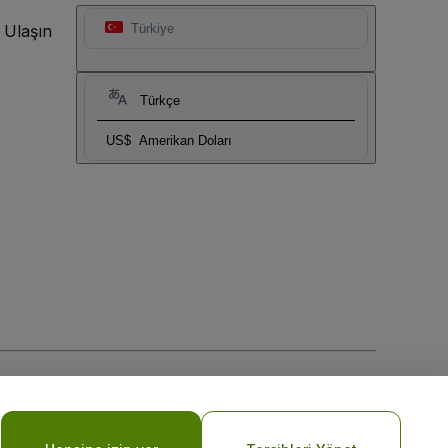
 Ulaşın
Türkiye
Türkçe
US$
Amerikan Doları