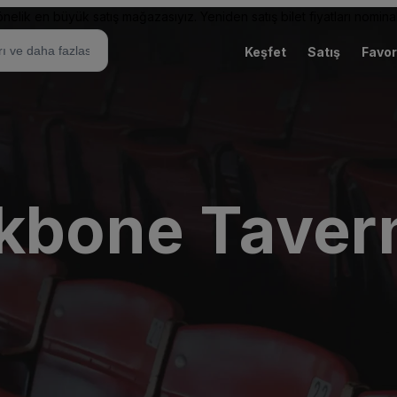
elik en büyük satış mağazasıyız. Yeniden satış bilet fiyatları nominal
Keşfet
Satış
Favor
ckbone Taver