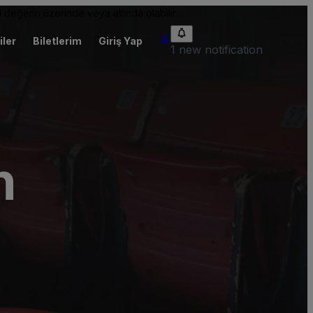
 değerin üzerinde veya altında olabilir.
iler
Biletlerim
Giriş Yap
1 new notification
n