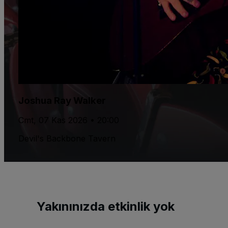
Joshua Ray Walker
Cmt, 07 Kas 2026 • 20:00
Devil's Backbone Tavern
Yakınınızda etkinlik yok