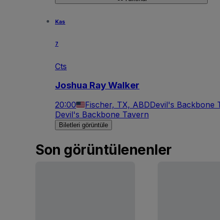
Kas
7
Cts
Joshua Ray Walker
20:00
Fischer, TX, ABD
Devil's Backbone 
Devil's Backbone Tavern
Biletleri görüntüle
Son görüntülenenler