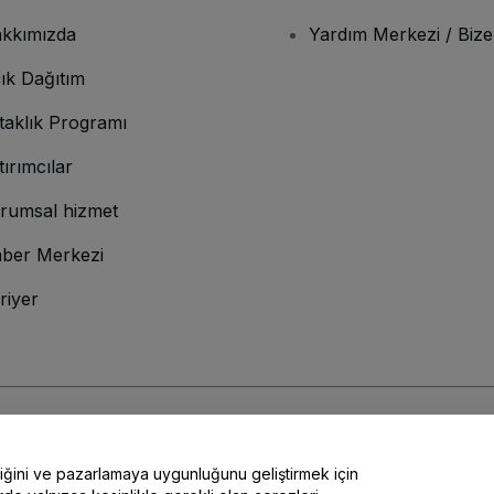
kkımızda
Yardım Merkezi / Bize
ık Dağıtım
taklık Programı
tırımcılar
rumsal hizmet
ber Merkezi
riyer
lamına gelir
ve
Gizlilik Politikası
ve
Çerez Politikası
ve
Mobil Gizlilik Politikası
liğini ve pazarlamaya uygunluğunu geliştirmek için