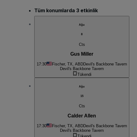
Tüm konumlarda 3 etkinlik
Ağu
8
Cts
Gus Miller
17:30
Fischer, TX, ABD
Devil's Backbone Tavern
Devil's Backbone Tavern
Tükendi
Ağu
15
Cts
Calder Allen
17:30
Fischer, TX, ABD
Devil's Backbone Tavern
Devil's Backbone Tavern
Tükendi