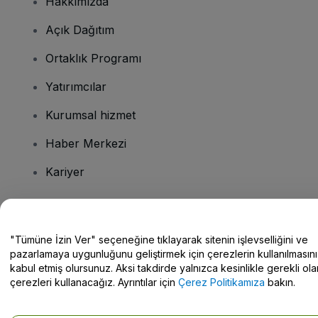
Hakkımızda
Açık Dağıtım
Ortaklık Programı
Yatırımcılar
Kurumsal hizmet
Haber Merkezi
Kariyer
Sorularınız mı var?
"Tümüne İzin Ver" seçeneğine tıklayarak sitenin işlevselliğini ve
pazarlamaya uygunluğunu geliştirmek için çerezlerin kullanılmasını
Yardım Merkezi / Bize Ulaşın
kabul etmiş olursunuz. Aksi takdirde yalnızca kesinlikle gerekli ola
çerezleri kullanacağız. Ayrıntılar için
Çerez Politikamıza
bakın.