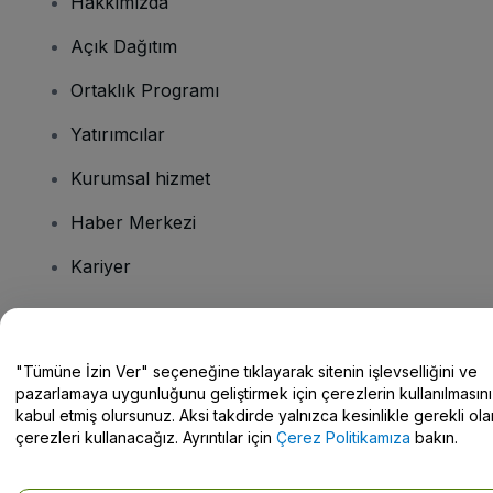
Hakkımızda
Açık Dağıtım
Ortaklık Programı
Yatırımcılar
Kurumsal hizmet
Haber Merkezi
Kariyer
Sorularınız mı var?
"Tümüne İzin Ver" seçeneğine tıklayarak sitenin işlevselliğini ve
pazarlamaya uygunluğunu geliştirmek için çerezlerin kullanılmasını
Yardım Merkezi / Bize Ulaşın
kabul etmiş olursunuz. Aksi takdirde yalnızca kesinlikle gerekli ola
çerezleri kullanacağız. Ayrıntılar için
Çerez Politikamıza
bakın.