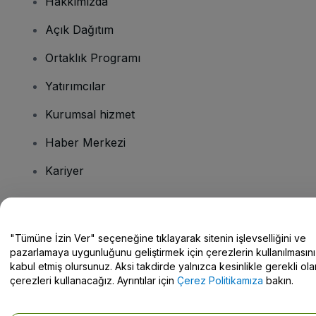
Hakkımızda
Açık Dağıtım
Ortaklık Programı
Yatırımcılar
Kurumsal hizmet
Haber Merkezi
Kariyer
Sorularınız mı var?
"Tümüne İzin Ver" seçeneğine tıklayarak sitenin işlevselliğini ve
pazarlamaya uygunluğunu geliştirmek için çerezlerin kullanılmasını
Yardım Merkezi / Bize Ulaşın
kabul etmiş olursunuz. Aksi takdirde yalnızca kesinlikle gerekli ola
çerezleri kullanacağız. Ayrıntılar için
Çerez Politikamıza
bakın.