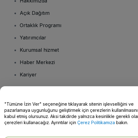
Hakkımızda
Açık Dağıtım
Ortaklık Programı
Yatırımcılar
Kurumsal hizmet
Haber Merkezi
Kariyer
Sorularınız mı var?
"Tümüne İzin Ver" seçeneğine tıklayarak sitenin işlevselliğini ve
pazarlamaya uygunluğunu geliştirmek için çerezlerin kullanılmasını
Yardım Merkezi / Bize Ulaşın
kabul etmiş olursunuz. Aksi takdirde yalnızca kesinlikle gerekli ola
çerezleri kullanacağız. Ayrıntılar için
Çerez Politikamıza
bakın.