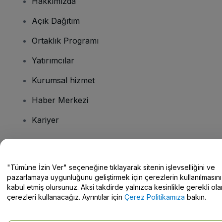
Hakkımızda
Açık Dağıtım
Ortaklık Programı
Yatırımcılar
Kurumsal hizmet
Haber Merkezi
Kariyer
Sorularınız mı var?
"Tümüne İzin Ver" seçeneğine tıklayarak sitenin işlevselliğini ve
pazarlamaya uygunluğunu geliştirmek için çerezlerin kullanılmasını
Yardım Merkezi / Bize Ulaşın
kabul etmiş olursunuz. Aksi takdirde yalnızca kesinlikle gerekli ola
çerezleri kullanacağız. Ayrıntılar için
Çerez Politikamıza
bakın.