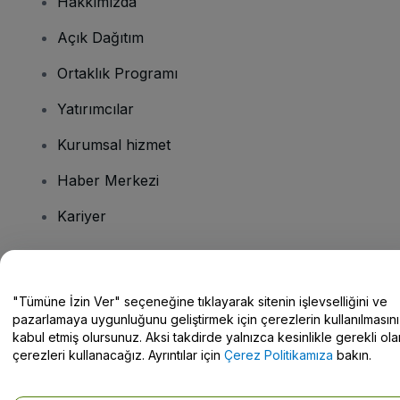
Hakkımızda
Açık Dağıtım
Ortaklık Programı
Yatırımcılar
Kurumsal hizmet
Haber Merkezi
Kariyer
Sorularınız mı var?
"Tümüne İzin Ver" seçeneğine tıklayarak sitenin işlevselliğini ve
pazarlamaya uygunluğunu geliştirmek için çerezlerin kullanılmasını
Yardım Merkezi / Bize Ulaşın
kabul etmiş olursunuz. Aksi takdirde yalnızca kesinlikle gerekli ola
çerezleri kullanacağız. Ayrıntılar için
Çerez Politikamıza
bakın.