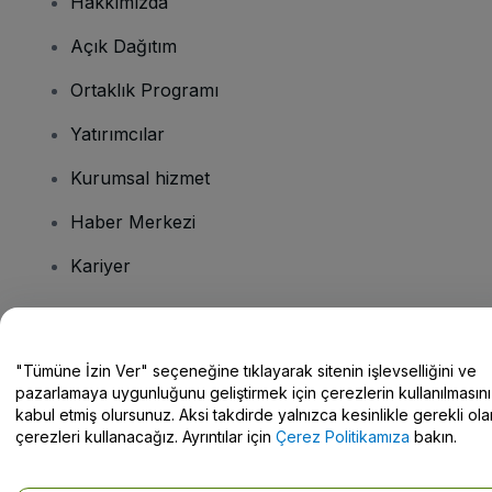
Hakkımızda
Açık Dağıtım
Ortaklık Programı
Yatırımcılar
Kurumsal hizmet
Haber Merkezi
Kariyer
Sorularınız mı var?
"Tümüne İzin Ver" seçeneğine tıklayarak sitenin işlevselliğini ve
pazarlamaya uygunluğunu geliştirmek için çerezlerin kullanılmasını
Yardım Merkezi / Bize Ulaşın
kabul etmiş olursunuz. Aksi takdirde yalnızca kesinlikle gerekli ola
çerezleri kullanacağız. Ayrıntılar için
Çerez Politikamıza
bakın.