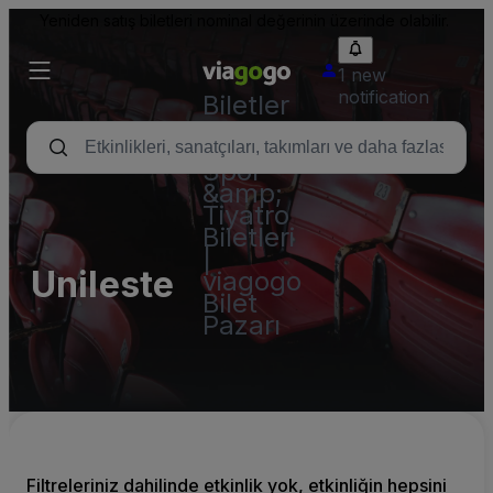
Yeniden satış biletleri nominal değerinin üzerinde olabilir.
1 new
notification
Biletler
-
Konser,
Spor
&amp;
Tiyatro
Biletleri
|
Unileste
viagogo
Bilet
Pazarı
Filtreleriniz dahilinde etkinlik yok, etkinliğin hepsini