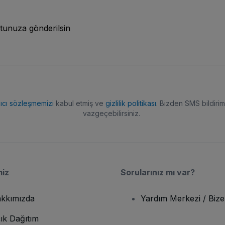
tunuza gönderilsin
nıcı sözleşmemizi
kabul etmiş ve
gizlilik politikası
. Bizden SMS bildiriml
vazgeçebilirsiniz.
miz
Sorularınız mı var?
kkımızda
Yardım Merkezi / Bize
ık Dağıtım