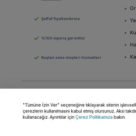
Or
Şeffaf fiyatlandırma
Ya
Ku
%100 sipariş garantisi
Ha
Ka
Baştan sona müşteri hizmetleri
Telif hakkı © viagogo GmbH 2026
Şirket Bilgileri
Bu web sitesinin kullanımı,
Şartlar ve Koşulların kabul edildiği an
"Tümüne İzin Ver" seçeneğine tıklayarak sitenin işlevsel
Kişisel Bilgilerimi Paylaşma/Gizlilik Seçimleriniz
çerezlerin kullanılmasını kabul etmiş olursunuz. Aksi takdi
kullanacağız. Ayrıntılar için
Çerez Politikamıza
bakın.