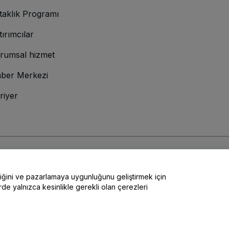
taklık Programı
tırımcılar
rumsal hizmet
ber Merkezi
riyer
lamına gelir
ve
Gizlilik Politikası
ve
Çerez Politikası
ve
Mobil Gizlilik Politikası
liğini ve pazarlamaya uygunluğunu geliştirmek için
rde yalnızca kesinlikle gerekli olan çerezleri