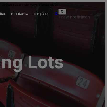
 değerin üzerinde veya altında olabilir.
iler
Biletlerim
Giriş Yap
1 new notification
ing Lots