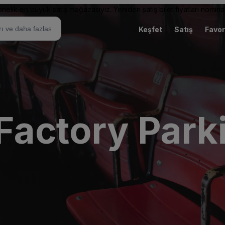
elik en büyük satış mağazasıyız. Yeniden satış bilet fiyatları nominal
Keşfet
Satış
Favor
Factory Park