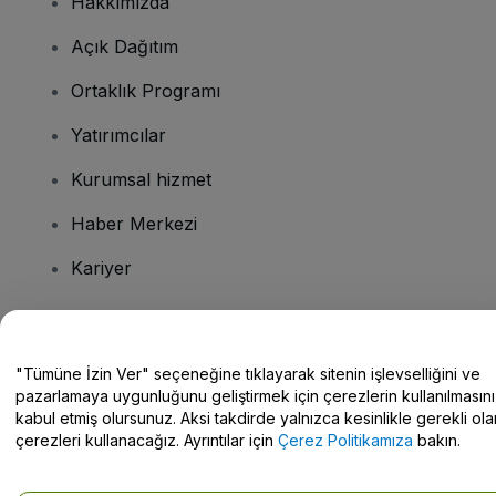
Hakkımızda
Açık Dağıtım
Ortaklık Programı
Yatırımcılar
Kurumsal hizmet
Haber Merkezi
Kariyer
Sorularınız mı var?
"Tümüne İzin Ver" seçeneğine tıklayarak sitenin işlevselliğini ve
pazarlamaya uygunluğunu geliştirmek için çerezlerin kullanılmasını
Yardım Merkezi / Bize Ulaşın
kabul etmiş olursunuz. Aksi takdirde yalnızca kesinlikle gerekli ola
çerezleri kullanacağız. Ayrıntılar için
Çerez Politikamıza
bakın.