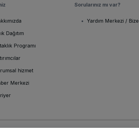
miz
Sorularınız mı var?
kkımızda
Yardım Merkezi / Bize
ık Dağıtım
taklık Programı
tırımcılar
rumsal hizmet
ber Merkezi
riyer