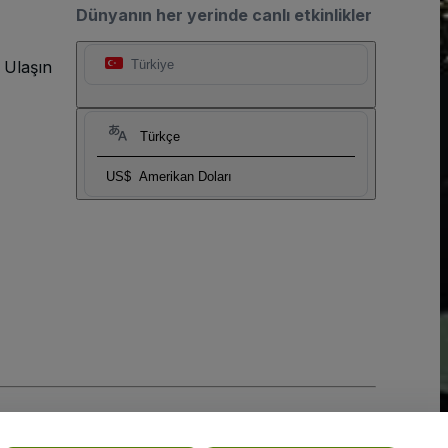
Dünyanın her yerinde canlı etkinlikler
 Ulaşın
Türkiye
Türkçe
US$
Amerikan Doları