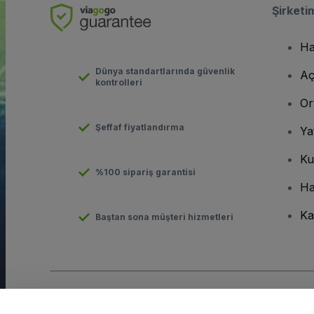
Şirketi
Ha
Dünya standartlarında güvenlik
Aç
kontrolleri
Or
Şeffaf fiyatlandırma
Ya
Ku
%100 sipariş garantisi
Ha
Ka
Baştan sona müşteri hizmetleri
Telif hakkı © viagogo GmbH 2026
Şirket Bilgileri