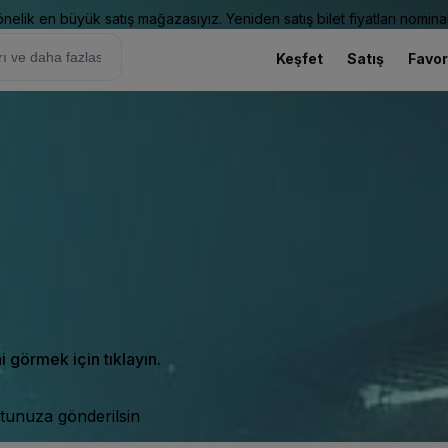
elik en büyük satış mağazasıyız. Yeniden satış bilet fiyatları nominal
Keşfet
Satış
Favor
ni görmek için tıklayın.
tunuza gönderilsin