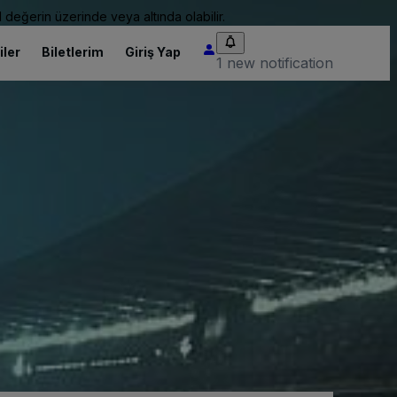
 değerin üzerinde veya altında olabilir.
iler
Biletlerim
Giriş Yap
1 new notification