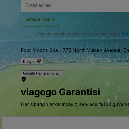
E-
posta
Adresi
Listeye Katılın
Oturum açarak veya bir hesap oluşturarak
kulla
Four Moons Spa
-
775 North Vulcan Avenue, Enc
Kopyala
Google Haritalar'da aç
viagogo Garantisi
Her siparişin arkasındayız, böylece %100 güvenle bi