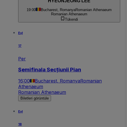
HYEONJEONG LEE
19:00
Bucharest, Romanya
Romanian Athenaeum
Romanian Athenaeum
Tükendi
Eyl
17
Per
Semifinala Secțiunii Pian
16:00
Bucharest, Romanya
Romanian
Athenaeum
Romanian Athenaeum
Biletleri görüntüle
Eyl
18