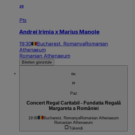
28
Pts
Andrei Irimia x Marius Manole
19:30
Bucharest, Romanya
Romanian
Athenaeum
Romanian Athenaeum
Biletleri görüntüle
Eki
25
Paz
Concert Regal Caritabil - Fundatia Regală
Margareta a României
19:00
Bucharest, Romanya
Romanian Athenaeum
Romanian Athenaeum
Tükendi