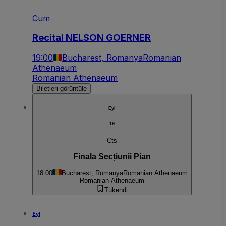
Cum
Recital NELSON GOERNER
19:00
Bucharest, Romanya
Romanian
Athenaeum
Romanian Athenaeum
Biletleri görüntüle
Eyl
19
Cts
Finala Secțiunii Pian
18:00
Bucharest, Romanya
Romanian Athenaeum
Romanian Athenaeum
Tükendi
Eyl