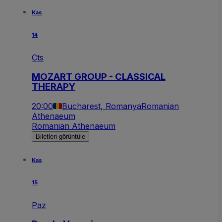
Kas
14
Cts
MOZART GROUP - CLASSICAL
THERAPY
20:00
Bucharest, Romanya
Romanian
Athenaeum
Romanian Athenaeum
Biletleri görüntüle
Kas
15
Paz