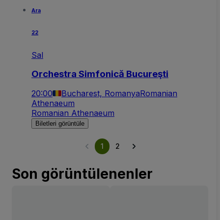
Ara
22
Sal
Orchestra Simfonică Bucureşti
20:00
Bucharest, Romanya
Romanian
Athenaeum
Romanian Athenaeum
Biletleri görüntüle
1
2
Son görüntülenenler