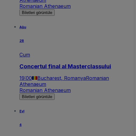
Romanian Athenaeum
Biletleri görüntüle
Ağu
28
Cum
Concertul final al Masterclassului
19:00
Bucharest, Romanya
Romanian
Athenaeum
Romanian Athenaeum
Biletleri görüntüle
Eyl
4