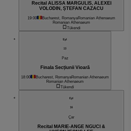
Recital ALISSA MARGULIS, ALEXEI
VOLODIN, ȘTEFAN CAZACU
19:00
Bucharest, Romanya
Romanian Athenaeum
Romanian Athenaeum
Tükendi
Eyl
13
Paz
Finala Secțiunii Vioară
18:00
Bucharest, Romanya
Romanian Athenaeum
Romanian Athenaeum
Tükendi
Eyl
16
Çar
Recital MARIE-ANGE NGUCI &