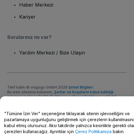
Haber Merkezi
Kariyer
Sorularınız mı var?
Yardım Merkezi / Bize Ulaşın
Telif hakkı © viagogo GmbH 2026
Şirket Bilgileri
Bu web sitesinin kullanımı,
Şartlar ve Koşulların kabul edildiği
anlamına gelir
ve
Gizlilik Politikası
ve
Çerez Politikası
ve
Mobil
Gizlilik Politikası
Kişisel Bilgilerimi Paylaşma/Gizlilik Seçimleriniz
"Tümüne İzin Ver" seçeneğine tıklayarak sitenin işlevselliğini ve
pazarlamaya uygunluğunu geliştirmek için çerezlerin kullanılmasını
kabul etmiş olursunuz. Aksi takdirde yalnızca kesinlikle gerekli ola
çerezleri kullanacağız. Ayrıntılar için
Çerez Politikamıza
bakın.