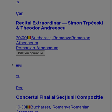
19
Çar
Recital Extraordinar — Simon Trpčeski
& Theodor Andreescu
20:00
Bucharest, Romanya
Romanian
Athenaeum
Romanian Athenaeum
Biletleri görüntüle
Ağu
27
Per
Concertul Final al Secțiunii Compoziție
19:30
Bucharest, Romanya
Romanian
Athenaeum