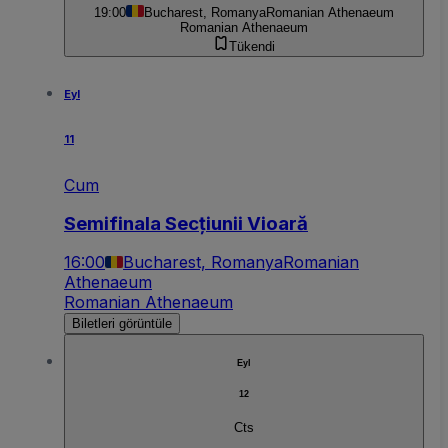
19:00
Bucharest, Romanya
Romanian Athenaeum
Romanian Athenaeum
Tükendi
Eyl
11
Cum
Semifinala Secțiunii Vioară
16:00
Bucharest, Romanya
Romanian
Athenaeum
Romanian Athenaeum
Biletleri görüntüle
Eyl
12
Cts