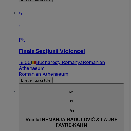
Eyl
7
Pts
Finala Secțiunii Violoncel
18:00
Bucharest, Romanya
Romanian
Athenaeum
Romanian Athenaeum
Biletleri görüntüle
Eyl
10
Per
Recital NEMANJA RADULOVIĆ & LAURE
FAVRE-KAHN