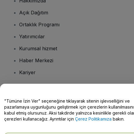
Hakkımızda
Açık Dağıtım
Ortaklık Programı
Yatırımcılar
Kurumsal hizmet
Haber Merkezi
Kariyer
Sorularınız mı var?
"Tümüne İzin Ver" seçeneğine tıklayarak sitenin işlevselliğini ve
pazarlamaya uygunluğunu geliştirmek için çerezlerin kullanılmasını
Yardım Merkezi / Bize Ulaşın
kabul etmiş olursunuz. Aksi takdirde yalnızca kesinlikle gerekli ola
çerezleri kullanacağız. Ayrıntılar için
Çerez Politikamıza
bakın.