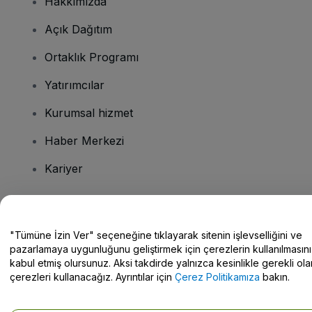
Hakkımızda
Açık Dağıtım
Ortaklık Programı
Yatırımcılar
Kurumsal hizmet
Haber Merkezi
Kariyer
Sorularınız mı var?
"Tümüne İzin Ver" seçeneğine tıklayarak sitenin işlevselliğini ve
pazarlamaya uygunluğunu geliştirmek için çerezlerin kullanılmasını
Yardım Merkezi / Bize Ulaşın
kabul etmiş olursunuz. Aksi takdirde yalnızca kesinlikle gerekli ola
çerezleri kullanacağız. Ayrıntılar için
Çerez Politikamıza
bakın.