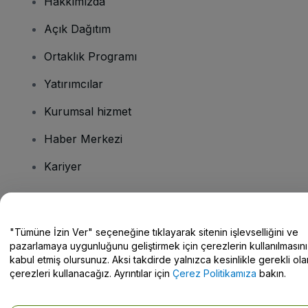
Hakkımızda
Açık Dağıtım
Ortaklık Programı
Yatırımcılar
Kurumsal hizmet
Haber Merkezi
Kariyer
Sorularınız mı var?
"Tümüne İzin Ver" seçeneğine tıklayarak sitenin işlevselliğini ve
pazarlamaya uygunluğunu geliştirmek için çerezlerin kullanılmasını
Yardım Merkezi / Bize Ulaşın
kabul etmiş olursunuz. Aksi takdirde yalnızca kesinlikle gerekli ola
çerezleri kullanacağız. Ayrıntılar için
Çerez Politikamıza
bakın.