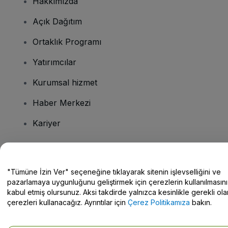
Hakkımızda
Açık Dağıtım
Ortaklık Programı
Yatırımcılar
Kurumsal hizmet
Haber Merkezi
Kariyer
Sorularınız mı var?
"Tümüne İzin Ver" seçeneğine tıklayarak sitenin işlevselliğini ve
pazarlamaya uygunluğunu geliştirmek için çerezlerin kullanılmasını
Yardım Merkezi / Bize Ulaşın
kabul etmiş olursunuz. Aksi takdirde yalnızca kesinlikle gerekli ola
çerezleri kullanacağız. Ayrıntılar için
Çerez Politikamıza
bakın.