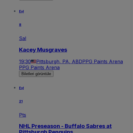
Eyl
8
Sal
Kacey Musgraves
19:30
Pittsburgh, PA, ABD
PPG Paints Arena
PPG Paints Arena
Biletleri görüntüle
Eyl
21
Pts
NHL Preseason - Buffalo Sabres at
Pittsburgh Penguins