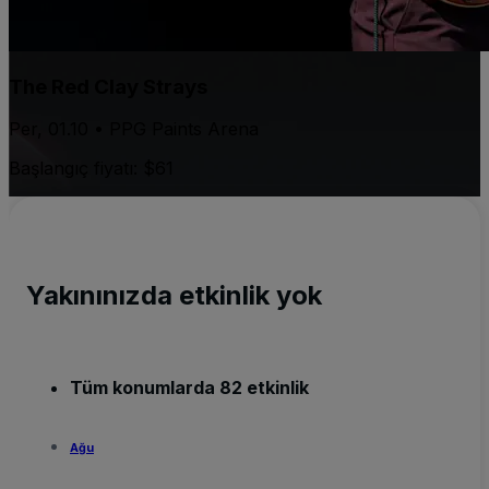
The Red Clay Strays
Per, 01.10 • PPG Paints Arena
Başlangıç fiyatı: $61
Yakınınızda etkinlik yok
Tüm konumlarda 82 etkinlik
Ağu