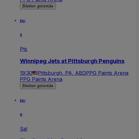
Biletleri görüntüle
Eki
5
Pts
Winnipeg Jets at Pittsburgh Penguins
19:30
Pittsburgh, PA, ABD
PPG Paints Arena
PPG Paints Arena
Biletleri görüntüle
Eki
6
Sal