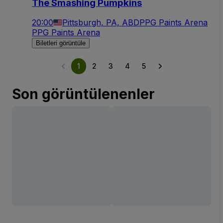
The Smashing Pumpkins
20:00
Pittsburgh, PA, ABD
PPG Paints Arena
PPG Paints Arena
Biletleri görüntüle
1
2
3
4
5
Son görüntülenenler