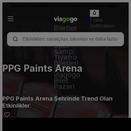
Yeniden satış biletleri nominal değerinin üzerinde olabilir.
1 new
notification
Biletler
-
Konser,
Spor
&amp;
Tiyatro
Biletleri
PPG Paints Arena
|
viagogo
Bilet
Pazarı
PPG Paints Arena Şehrinde Trend Olan
Etkinlikler