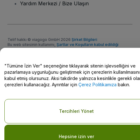
Yardım Merkezi / Bize Ulaşın
Telif hakkı © viagogo GmbH 2026
Şirket Bilgileri
Bu web sitesinin kullanımı,
Şartlar ve Koşulların kabul edildiği
anlamına gelir
ve
Gizlilik Politikası
ve
Çerez Politikası
ve
Mobil
Gizlilik Politikası
Kişisel Bilgilerimi Paylaşma/Gizlilik Seçimleriniz
"Tümüne İzin Ver" seçeneğine tıklayarak sitenin işlevselliğini ve
pazarlamaya uygunluğunu geliştirmek için çerezlerin kullanılmasını
kabul etmiş olursunuz. Aksi takdirde yalnızca kesinlikle gerekli ola
çerezleri kullanacağız. Ayrıntılar için
Çerez Politikamıza
bakın.
Tercihleri Yönet
Hepsine izin ver