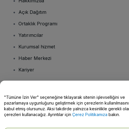
Hakkımızda
Açık Dağıtım
Ortaklık Programı
Yatırımcılar
Kurumsal hizmet
Haber Merkezi
Kariyer
Sorularınız mı var?
"Tümüne İzin Ver" seçeneğine tıklayarak sitenin işlevselliğini ve
pazarlamaya uygunluğunu geliştirmek için çerezlerin kullanılmasını
Yardım Merkezi / Bize Ulaşın
kabul etmiş olursunuz. Aksi takdirde yalnızca kesinlikle gerekli ola
çerezleri kullanacağız. Ayrıntılar için
Çerez Politikamıza
bakın.