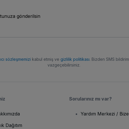
tunuza gönderilsin
nıcı sözleşmemizi
kabul etmiş ve
gizlilik politikası
. Bizden SMS bildiriml
vazgeçebilirsiniz.
miz
Sorularınız mı var?
kkımızda
Yardım Merkezi / Bize
ık Dağıtım