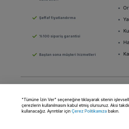
Or
Şeffaf fiyatlandırma
Ya
Ku
%100 sipariş garantisi
Ha
Ka
Baştan sona müşteri hizmetleri
Telif hakkı © viagogo GmbH 2026
Şirket Bilgileri
Bu web sitesinin kullanımı,
Şartlar ve Koşulların kabul edildiği an
"Tümüne İzin Ver" seçeneğine tıklayarak sitenin işlevsel
Kişisel Bilgilerimi Paylaşma/Gizlilik Seçimleriniz
çerezlerin kullanılmasını kabul etmiş olursunuz. Aksi takdi
kullanacağız. Ayrıntılar için
Çerez Politikamıza
bakın.