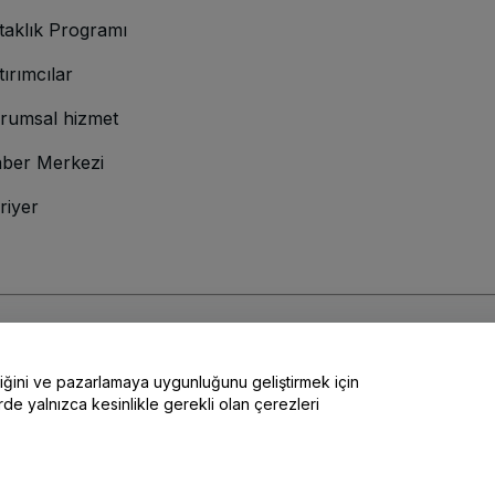
taklık Programı
tırımcılar
rumsal hizmet
ber Merkezi
riyer
lamına gelir
ve
Gizlilik Politikası
ve
Çerez Politikası
ve
Mobil Gizlilik Politikası
liğini ve pazarlamaya uygunluğunu geliştirmek için
rde yalnızca kesinlikle gerekli olan çerezleri