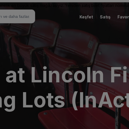
elik en büyük satış mağazasıyız. Yeniden satış bilet fiyatları nominal
Keşfet
Satış
Favor
 at Lincoln F
ng Lots (InAc