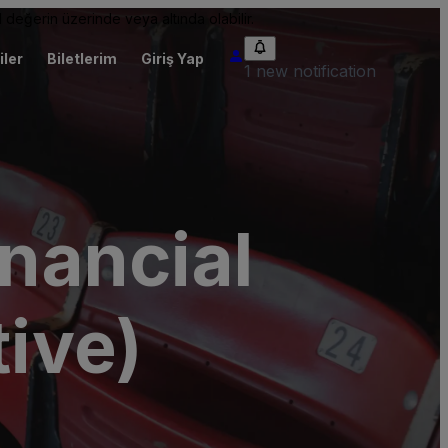
 değerin üzerinde veya altında olabilir.
iler
Biletlerim
Giriş Yap
1 new notification
inancial
tive)