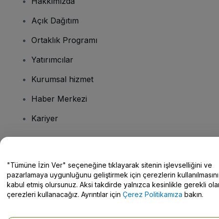
Hakkımızda
Açık Dağıtım
Ortaklık Programı
Yatırımcılar
Kurumsal hizmet
Haber Merkezi
Kariyer
Sorularınız mı var?
"Tümüne İzin Ver" seçeneğine tıklayarak sitenin işlevselliğini ve
pazarlamaya uygunluğunu geliştirmek için çerezlerin kullanılmasını
Yardım Merkezi / Bize Ulaşın
kabul etmiş olursunuz. Aksi takdirde yalnızca kesinlikle gerekli ola
çerezleri kullanacağız. Ayrıntılar için
Çerez Politikamıza
bakın.