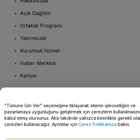
Hakkımızda
Açık Dağıtım
Ortaklık Programı
Yatırımcılar
Kurumsal hizmet
Haber Merkezi
Kariyer
Sorularınız mı var?
"Tümüne İzin Ver" seçeneğine tıklayarak sitenin işlevselliğini ve
pazarlamaya uygunluğunu geliştirmek için çerezlerin kullanılmasını
Yardım Merkezi / Bize Ulaşın
kabul etmiş olursunuz. Aksi takdirde yalnızca kesinlikle gerekli ola
çerezleri kullanacağız. Ayrıntılar için
Çerez Politikamıza
bakın.