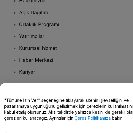
Hakkımızda
Açık Dağıtım
Ortaklık Programı
Yatırımcılar
Kurumsal hizmet
Haber Merkezi
Kariyer
Sorularınız mı var?
"Tümüne İzin Ver" seçeneğine tıklayarak sitenin işlevselliğini ve
pazarlamaya uygunluğunu geliştirmek için çerezlerin kullanılmasını
Yardım Merkezi / Bize Ulaşın
kabul etmiş olursunuz. Aksi takdirde yalnızca kesinlikle gerekli ola
çerezleri kullanacağız. Ayrıntılar için
Çerez Politikamıza
bakın.