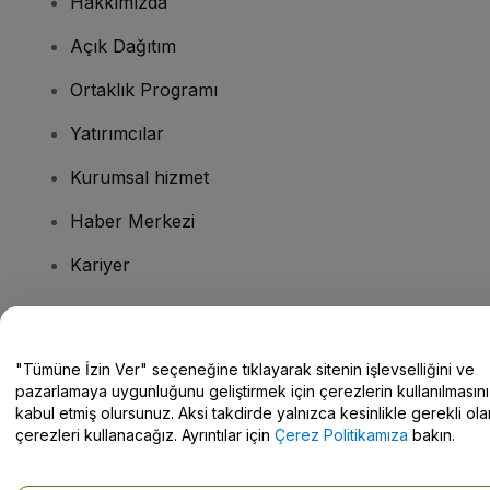
Hakkımızda
Açık Dağıtım
Ortaklık Programı
Yatırımcılar
Kurumsal hizmet
Haber Merkezi
Kariyer
Sorularınız mı var?
"Tümüne İzin Ver" seçeneğine tıklayarak sitenin işlevselliğini ve
pazarlamaya uygunluğunu geliştirmek için çerezlerin kullanılmasını
Yardım Merkezi / Bize Ulaşın
kabul etmiş olursunuz. Aksi takdirde yalnızca kesinlikle gerekli ola
çerezleri kullanacağız. Ayrıntılar için
Çerez Politikamıza
bakın.