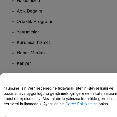
Hakkımızda
Açık Dağıtım
Ortaklık Programı
Yatırımcılar
Kurumsal hizmet
Haber Merkezi
Kariyer
Sorularınız mı var?
"Tümüne İzin Ver" seçeneğine tıklayarak sitenin işlevselliğini ve
pazarlamaya uygunluğunu geliştirmek için çerezlerin kullanılmasını
Yardım Merkezi / Bize Ulaşın
kabul etmiş olursunuz. Aksi takdirde yalnızca kesinlikle gerekli ola
çerezleri kullanacağız. Ayrıntılar için
Çerez Politikamıza
bakın.