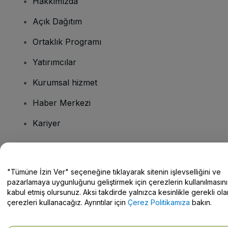
Hakkımızda
Açık Dağıtım
Ortaklık Programı
Yatırımcılar
Kurumsal hizmet
Haber Merkezi
Kariyer
Sorularınız mı var?
"Tümüne İzin Ver" seçeneğine tıklayarak sitenin işlevselliğini ve
pazarlamaya uygunluğunu geliştirmek için çerezlerin kullanılmasını
Yardım Merkezi / Bize Ulaşın
kabul etmiş olursunuz. Aksi takdirde yalnızca kesinlikle gerekli ola
çerezleri kullanacağız. Ayrıntılar için
Çerez Politikamıza
bakın.