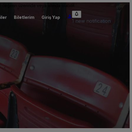
 değerin üzerinde veya altında olabilir.
iler
Biletlerim
Giriş Yap
1 new notification