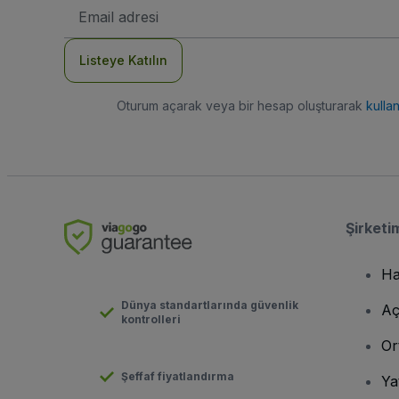
E-
posta
Adresi
Listeye Katılın
Oturum açarak veya bir hesap oluşturarak
kulla
Şirketi
Ha
Dünya standartlarında güvenlik
Aç
kontrolleri
Or
Şeffaf fiyatlandırma
Ya