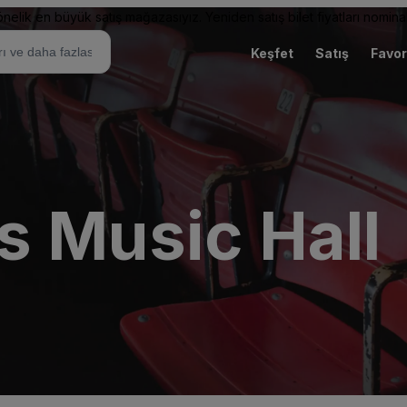
elik en büyük satış mağazasıyız. Yeniden satış bilet fiyatları nominal
Keşfet
Satış
Favor
s Music Hall