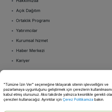
Hakkımızda
Açık Dağıtım
Ortaklık Programı
Yatırımcılar
Kurumsal hizmet
Haber Merkezi
Kariyer
Sorularınız mı var?
"Tümüne İzin Ver" seçeneğine tıklayarak sitenin işlevselliğini ve
pazarlamaya uygunluğunu geliştirmek için çerezlerin kullanılmasını
Yardım Merkezi / Bize Ulaşın
kabul etmiş olursunuz. Aksi takdirde yalnızca kesinlikle gerekli ola
çerezleri kullanacağız. Ayrıntılar için
Çerez Politikamıza
bakın.