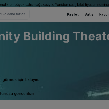
elik en büyük satış mağazasıyız. Yeniden satış bilet fiyatları nominal
Keşfet
Satış
Favor
ity Building Theat
ni görmek için tıklayın.
tunuza gönderilsin