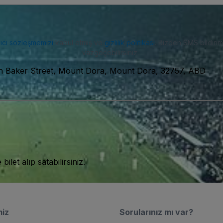
nıcı sözleşmemizi
kabul etmiş ve
gizlilik politikası
. Bizden SMS bildiriml
vazgeçebilirsiniz.
h Baker Street, Mount Dora, Mount Dora, 32757, ABD
let alıp satabilirsiniz.
miz
Sorularınız mı var?