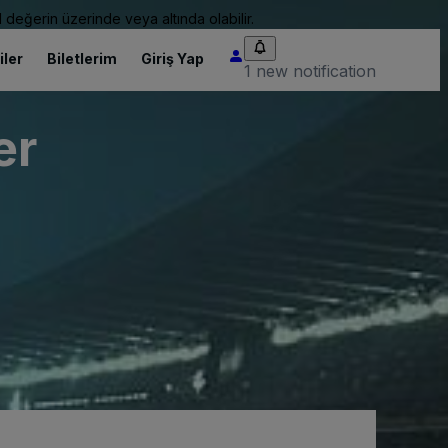
 değerin üzerinde veya altında olabilir.
iler
Biletlerim
Giriş Yap
1 new notification
er