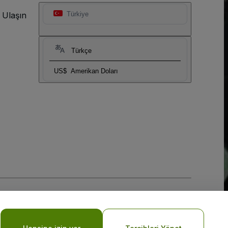
 Ulaşın
Türkiye
Türkçe
US$
Amerikan Doları