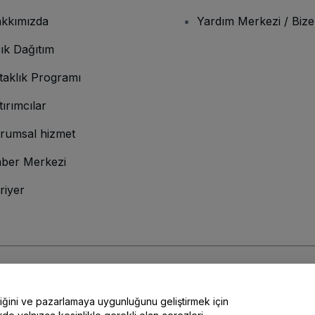
kkımızda
Yardım Merkezi / Bize
ık Dağıtım
taklık Programı
tırımcılar
rumsal hizmet
ber Merkezi
riyer
lamına gelir
ve
Gizlilik Politikası
ve
Çerez Politikası
ve
Mobil Gizlilik Politikası
liğini ve pazarlamaya uygunluğunu geliştirmek için