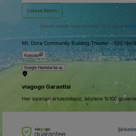
Adresi
Listeye Katılın
Oturum açarak veya bir hesap oluşturarak
kulla
Mt. Dora Community Building Theater
-
520 Nort
Kopyala
Google Haritalar'da aç
viagogo Garantisi
Her siparişin arkasındayız, böylece %100 güvenle bi
Şirketi