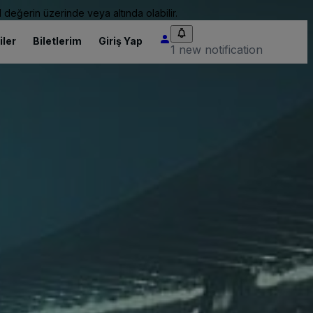
 değerin üzerinde veya altında olabilir.
iler
Biletlerim
Giriş Yap
1 new notification