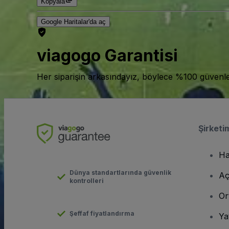
Kopyala
Google Haritalar'da aç
viagogo Garantisi
Her siparişin arkasındayız, böylece %100 güvenle bi
Şirketi
Ha
Dünya standartlarında güvenlik
Aç
kontrolleri
Or
Şeffaf fiyatlandırma
Ya