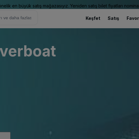
elik en büyük satış mağazasıyız. Yeniden satış bilet fiyatları nominal
Keşfet
Satış
Favor
iverboat