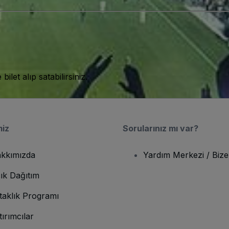
let alıp satabilirsiniz.
miz
Sorularınız mı var?
kkımızda
Yardım Merkezi / Bize
ık Dağıtım
taklık Programı
tırımcılar