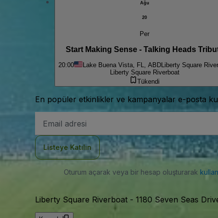
Ağu
20
Per
Start Making Sense - Talking Heads Tribu
20:00
Lake Buena Vista, FL, ABD
Liberty Square Rive
Liberty Square Riverboat
Tükendi
En popüler etkinlikler ve kampanyalar e-posta ku
E-
posta
Adresi
Listeye Katılın
Oturum açarak veya bir hesap oluşturarak
kulla
Liberty Square Riverboat
-
1180 Seven Seas Driv