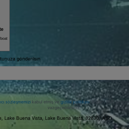
te
rboat
tunuza gönderilsin
nıcı sözleşmemizi
kabul etmiş ve
gizlilik politikası
. Bizden SMS bildiriml
vazgeçebilirsiniz.
e, Lake Buena Vista, Lake Buena Vista, 32830, ABD