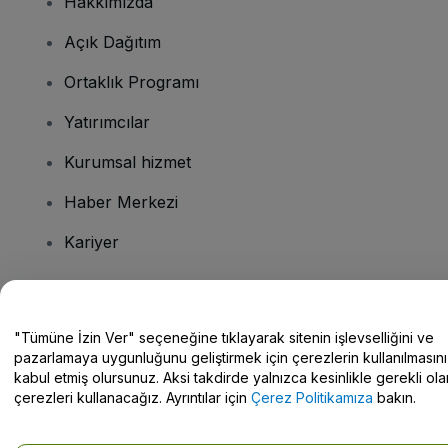
Hakkımızda
Açık Dağıtım
Ortaklık Programı
Yatırımcılar
Kurumsal hizmet
Haber Merkezi
Kariyer
Sorularınız mı var?
"Tümüne İzin Ver" seçeneğine tıklayarak sitenin işlevselliğini ve
pazarlamaya uygunluğunu geliştirmek için çerezlerin kullanılmasını
Yardım Merkezi / Bize Ulaşın
kabul etmiş olursunuz. Aksi takdirde yalnızca kesinlikle gerekli ola
çerezleri kullanacağız. Ayrıntılar için
Çerez Politikamıza
bakın.