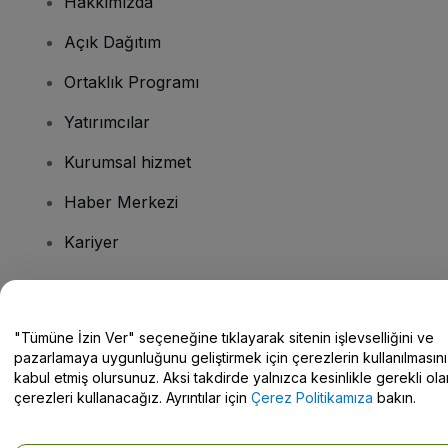
Hakkımızda
Açık Dağıtım
Ortaklık Programı
Yatırımcılar
Kurumsal hizmet
Haber Merkezi
Kariyer
Sorularınız mı var?
"Tümüne İzin Ver" seçeneğine tıklayarak sitenin işlevselliğini ve
pazarlamaya uygunluğunu geliştirmek için çerezlerin kullanılmasını
Yardım Merkezi / Bize Ulaşın
kabul etmiş olursunuz. Aksi takdirde yalnızca kesinlikle gerekli ola
çerezleri kullanacağız. Ayrıntılar için
Çerez Politikamıza
bakın.