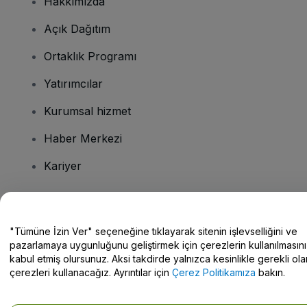
Hakkımızda
Açık Dağıtım
Ortaklık Programı
Yatırımcılar
Kurumsal hizmet
Haber Merkezi
Kariyer
Sorularınız mı var?
"Tümüne İzin Ver" seçeneğine tıklayarak sitenin işlevselliğini ve
pazarlamaya uygunluğunu geliştirmek için çerezlerin kullanılmasını
Yardım Merkezi / Bize Ulaşın
kabul etmiş olursunuz. Aksi takdirde yalnızca kesinlikle gerekli ola
çerezleri kullanacağız. Ayrıntılar için
Çerez Politikamıza
bakın.