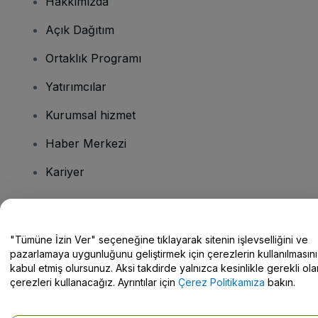
Hakkımızda
Açık Dağıtım
Ortaklık Programı
Yatırımcılar
Kurumsal hizmet
Haber Merkezi
Kariyer
Sorularınız mı var?
"Tümüne İzin Ver" seçeneğine tıklayarak sitenin işlevselliğini ve
pazarlamaya uygunluğunu geliştirmek için çerezlerin kullanılmasını
Yardım Merkezi / Bize Ulaşın
kabul etmiş olursunuz. Aksi takdirde yalnızca kesinlikle gerekli ola
çerezleri kullanacağız. Ayrıntılar için
Çerez Politikamıza
bakın.