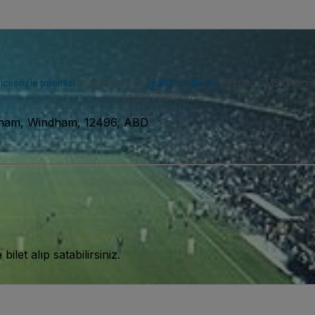
nıcı sözleşmemizi
kabul etmiş ve
gizlilik politikası
. Bizden SMS bildiriml
vazgeçebilirsiniz.
dham, Windham, 12496, ABD
let alıp satabilirsiniz.