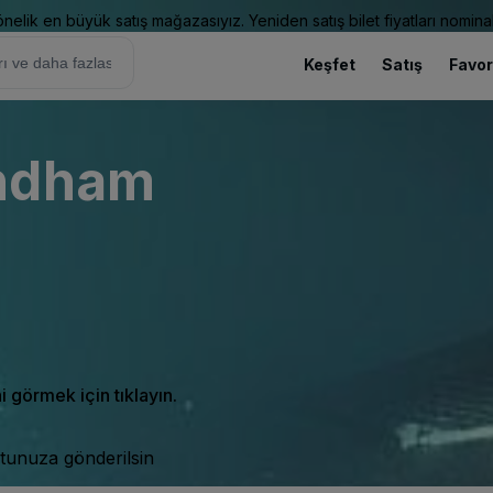
elik en büyük satış mağazasıyız. Yeniden satış bilet fiyatları nominal
Keşfet
Satış
Favor
indham
ni görmek için tıklayın.
tunuza gönderilsin