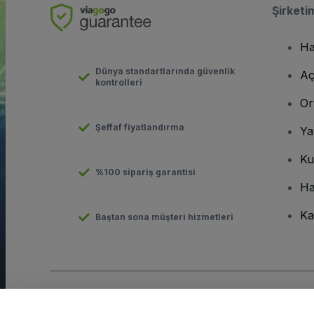
Şirketi
Ha
Dünya standartlarında güvenlik
Aç
kontrolleri
Or
Şeffaf fiyatlandırma
Ya
Ku
%100 sipariş garantisi
Ha
Ka
Baştan sona müşteri hizmetleri
Telif hakkı © viagogo GmbH 2026
Şirket Bilgileri