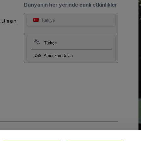
Dünyanın her yerinde canlı etkinlikler
 Ulaşın
Türkiye
Türkçe
US$
Amerikan Doları