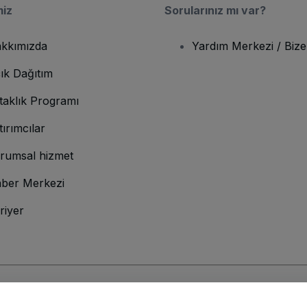
miz
Sorularınız mı var?
kkımızda
Yardım Merkezi / Bize
ık Dağıtım
taklık Programı
tırımcılar
rumsal hizmet
ber Merkezi
riyer