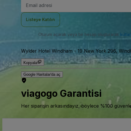
E-
posta
Adresi
Listeye Katılın
Oturum açarak veya bir hesap oluşturarak
kulla
Wylder Hotel Windham
-
19 New York 296, Win
Kopyala
Google Haritalar'da aç
viagogo Garantisi
Her siparişin arkasındayız, böylece %100 güvenle bi