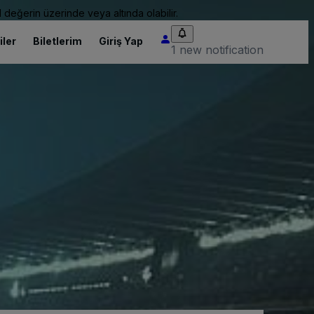
 değerin üzerinde veya altında olabilir.
iler
Biletlerim
Giriş Yap
1 new notification