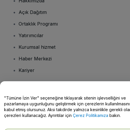
Hakkımızda
Açık Dağıtım
Ortaklık Programı
Yatırımcılar
Kurumsal hizmet
Haber Merkezi
Kariyer
Sorularınız mı var?
"Tümüne İzin Ver" seçeneğine tıklayarak sitenin işlevselliğini ve
pazarlamaya uygunluğunu geliştirmek için çerezlerin kullanılmasını
Yardım Merkezi / Bize Ulaşın
kabul etmiş olursunuz. Aksi takdirde yalnızca kesinlikle gerekli ola
çerezleri kullanacağız. Ayrıntılar için
Çerez Politikamıza
bakın.