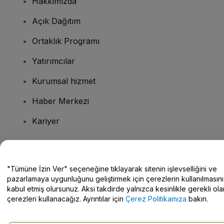
Hakkımızda
Açık Dağıtım
Ortaklık Programı
Yatırımcılar
Kurumsal hizmet
Haber Merkezi
Kariyer
Sorularınız mı var?
"Tümüne İzin Ver" seçeneğine tıklayarak sitenin işlevselliğini ve
pazarlamaya uygunluğunu geliştirmek için çerezlerin kullanılmasını
Yardım Merkezi / Bize Ulaşın
kabul etmiş olursunuz. Aksi takdirde yalnızca kesinlikle gerekli ola
çerezleri kullanacağız. Ayrıntılar için
Çerez Politikamıza
bakın.