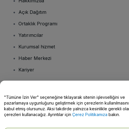
Hakkımızda
Açık Dağıtım
Ortaklık Programı
Yatırımcılar
Kurumsal hizmet
Haber Merkezi
Kariyer
Sorularınız mı var?
"Tümüne İzin Ver" seçeneğine tıklayarak sitenin işlevselliğini ve
pazarlamaya uygunluğunu geliştirmek için çerezlerin kullanılmasını
Yardım Merkezi / Bize Ulaşın
kabul etmiş olursunuz. Aksi takdirde yalnızca kesinlikle gerekli ola
çerezleri kullanacağız. Ayrıntılar için
Çerez Politikamıza
bakın.